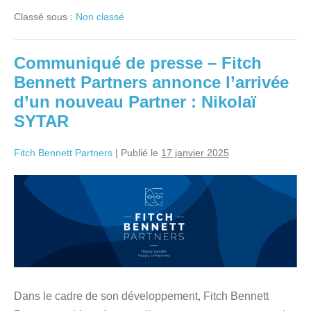
Classé sous :
Non classé
Communiqué de presse – Fitch
Bennett Partners annonce l’arrivée
d’un nouveau Partner : Nikolaï
SYTAR
Fitch Bennett Partners
|
Publié le
17 janvier 2025
Dans le cadre de son développement, Fitch Bennett