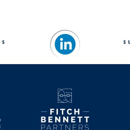
us
s
n
t