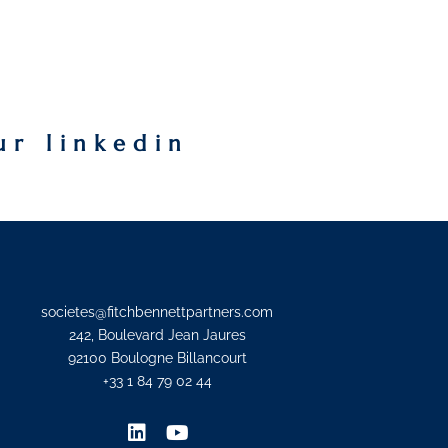
ur linkedin
societes@fitchbennettpartners.com
242, Boulevard Jean Jaures
92100 Boulogne Billancourt
+33 1 84 79 02 44